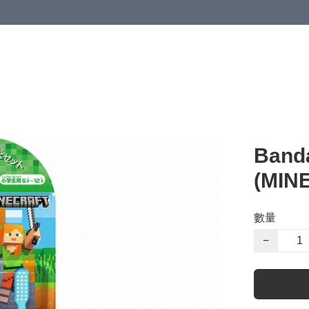
Ban
(MIN
數量
−