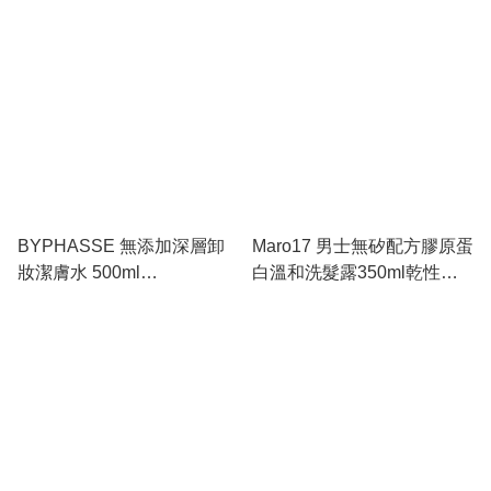
BYPHASSE 無添加深層卸
Maro17 男士無矽配方膠原蛋
妝潔膚水 500ml
白溫和洗髮露350ml乾性及
EXP:2028/03
敏感頭適用）