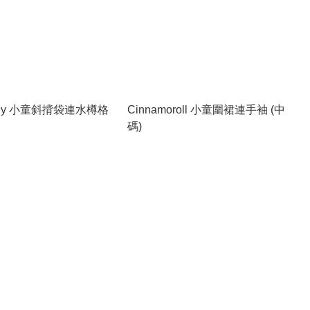
lody 小童斜揹袋連水樽格
Cinnamoroll 小童圍裙連手袖 (中
碼)