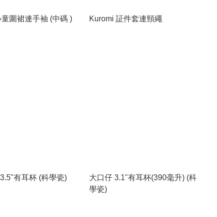
 小童圍裙連手袖 (中碼 )
Kuromi 証件套連頸繩
3.5"有耳杯 (科學瓷)
大口仔 3.1"有耳杯(390毫升) (科
學瓷)