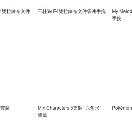
玉桂狗 F4雙拉鍊布文件袋連手挽
My Me
手挽
件套裝
Mix Characters 5支裝 "六角形"
Pokémo
鉛筆