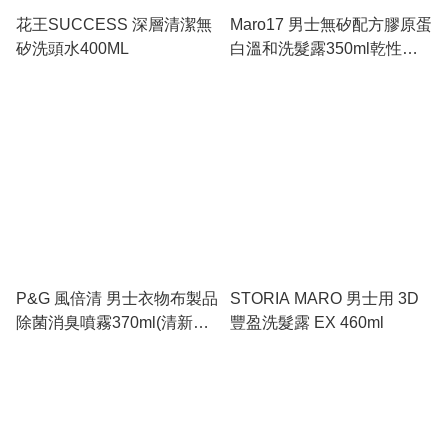
花王SUCCESS 深層清潔無
Maro17 男士無矽配方膠原蛋
矽洗頭水400ML
白溫和洗髮露350ml乾性及
敏感頭適用）
P&G 風倍清 男士衣物布製品
STORIA MARO 男士用 3D
除菌消臭噴霧370ml(清新酷
豐盈洗髮露 EX 460ml
香)