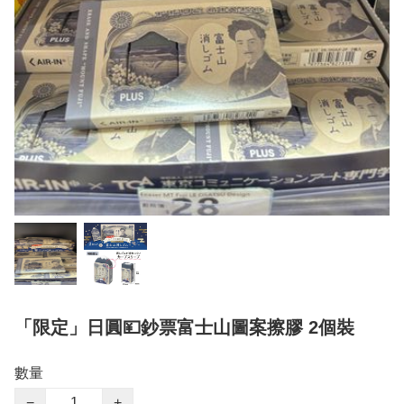
「限定」日圓💴鈔票富士山圖案擦膠 2個裝
數量
−
+