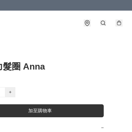
髮圈 Anna
+
加至購物車
−