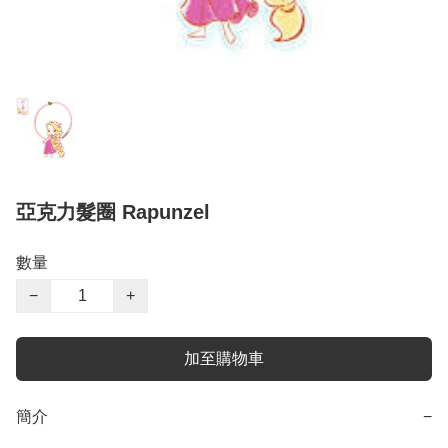
亞克力髮圈 Rapunzel
數量
−
+
加至購物車
簡介
−