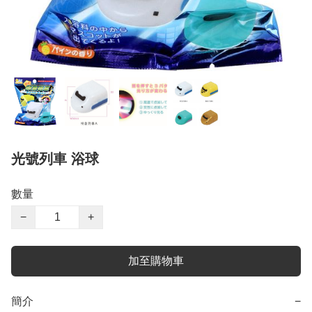
光號列車 浴球
數量
−
+
加至購物車
簡介
−