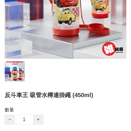
反斗車王 吸管水樽連掛繩 (450ml)
數量
−
+