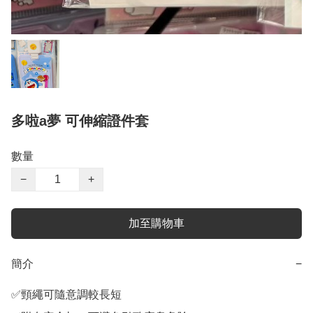
多啦a夢 可伸縮證件套
數量
−
+
加至購物車
簡介
−
✅頸繩可隨意調較長短
