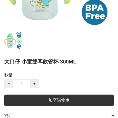
大口仔 小童雙耳飲管杯 300ML
數量
−
+
加至購物車
簡介
−