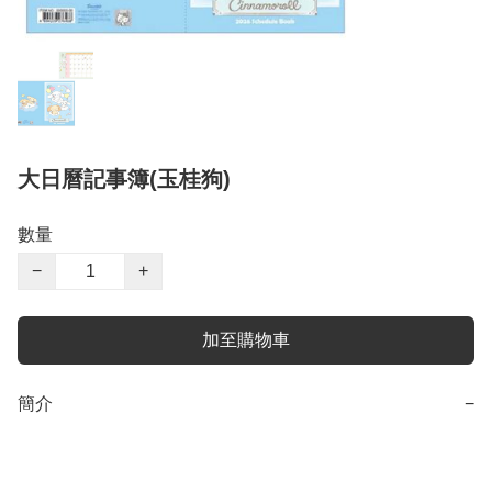
大日曆記事簿(玉桂狗)
數量
−
+
加至購物車
簡介
−