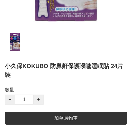
小久保KOKUBO 防鼻鼾保護喉嚨睡眠貼 24片
裝
數量
−
+
加至購物車