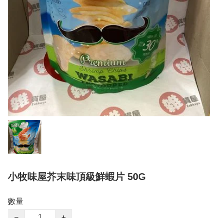
小牧味屋芥末味頂級鮮蝦片 50G
數量
−
+