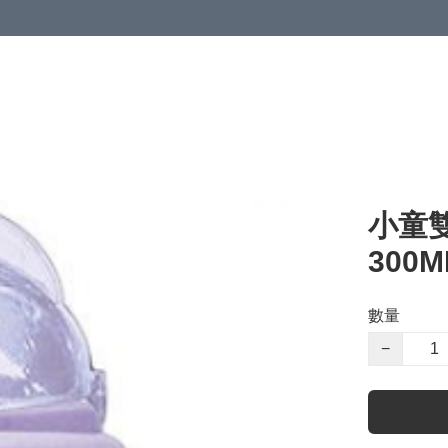
小童
300M
數量
−