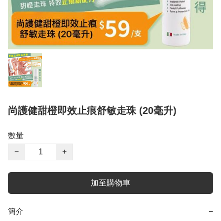
尚護健甜橙即效止痕舒敏走珠 (20毫升)
數量
−
+
加至購物車
簡介
−