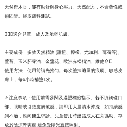
天然橙木香，能有助舒解身心壓力。天然配方，不含藥性或
類固醇。經皮膚科測試。

💁🏻‍♀️適合兒童、成人及脆弱肌膚。

主要成份：多效天然精油 (甜橙、檸檬、尤加利、薄荷等)、
蘆薈、玉米胚芽油、金盞花、歐洲赤松精油、維他命E

使用方法：使用前請先搖勻。每次塗抺適量的痕癢、敏感皮
膚上，每6小時補塗1次。

⚠️注意事項：使用前需參閱及遵照標籤指示。若不慎觸碰口
部、眼睛或引致皮膚敏感，請即用大量清水沖洗，如持續感
到不適，應向醫生求診。兒童使用時建議成人在旁協助。存
放於陰涼乾爽處,避免受陽光直接照射。