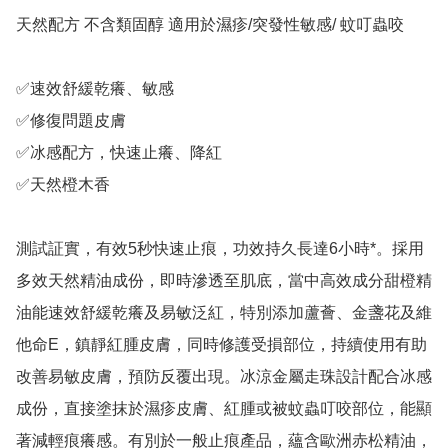
天然配方 不含類固醇 適用於濕疹/突發性敏感/ 蚊叮蟲咬

✅速效舒緩乾癢、敏感

✅修復問題皮膚

✅冰感配方，快速止癢、降紅

✅天然橙木香

測試証實，有效5秒快速止痕，功效持久長達6小時*。採用
多效天然精油成份，即時滲透至肌底，當中高效成分甜橙精
油能速效舒緩乾癢及易敏泛紅，特別添加蘆薈、金盞花及維
他命E，鎮靜紅腫皮膚，同時修護受損部位，持續使用有助
改善易敏皮膚，預防反覆出現。冰涼金屬走珠設計配合冰感
成份，直接塗抹於濕疹皮膚、紅腫或被蚊蟲叮咬部位，能顯
著減輕痕癢感。有別於一般止痕產品，蘊含歐洲赤松精油，