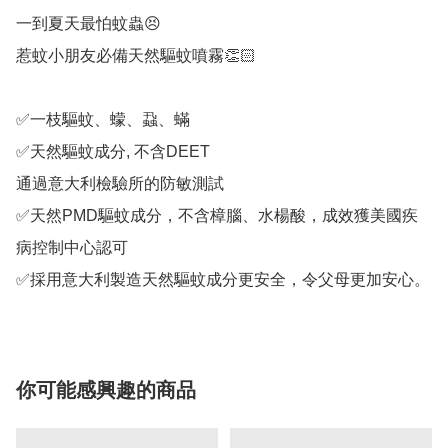
一到夏天最怕蚊蟲😣

惹蚊小朋友必備天然驅蚊噴霧👏🏻

✅一枝驅蚊、蠓、蝨、蟎

✅天然驅蚊成分, 不含DEET

通過意大利檢驗所的防敏測試

✅天然PMD驅蚊成分，不含樟腦、水楊酸，成效獲美國疾
病控制中心認可

✅採用意大利製造天然驅蚊成分更安全，令父母更加安心。
你可能感興趣的商品