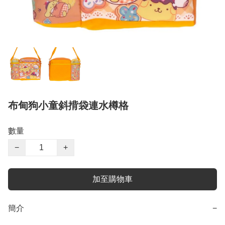
布甸狗小童斜揹袋連水樽格
數量
−
+
加至購物車
簡介
−