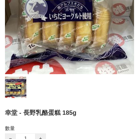
幸堂 - 長野乳酪蛋糕 185g
數量
−
+