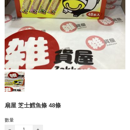
扇屋 芝士鱈魚條 48條
數量
−
+