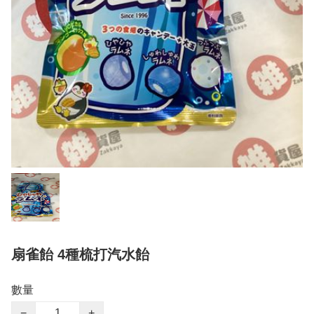
扇雀飴 4種梳打汽水飴
數量
−
+