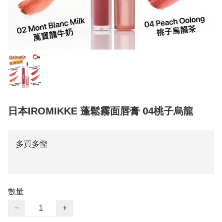
日本IROMIKKE 蓬鬆霧面唇膏 04桃子烏龍
多買多慳
數量
−
+