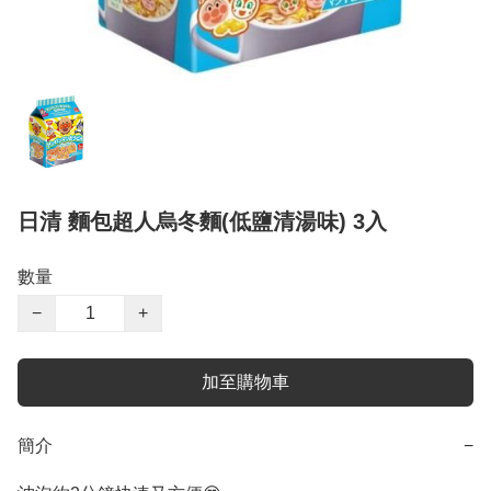
日清 麵包超人烏冬麵(低鹽清湯味) 3入
數量
−
+
加至購物車
簡介
−