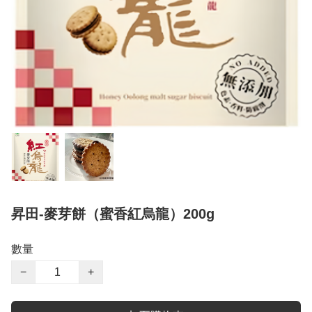
昇田-麥芽餅（蜜香紅烏龍）200g
數量
−
+