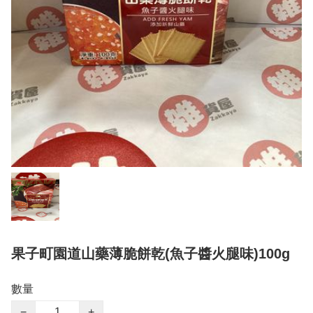
果子町園道山藥薄脆餅乾(魚子醬火腿味)100g
數量
−
+