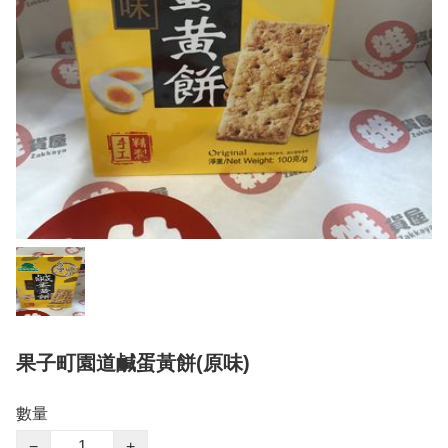
果子町園道鹹蛋黃餅(原味)
數量
−
+