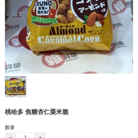
桃哈多 焦糖杏仁粟米脆
數量
−
+