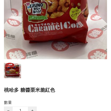
桃哈多 糖醬栗米脆紅色
數量
−
+