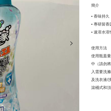
簡介
• 香味持
• 專研留香
• 速溶水
使用方法

使用瓶蓋量
中（請勿將
入需要洗滌
及洗衣液/