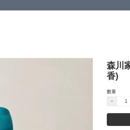
森川家
香)
數量
−