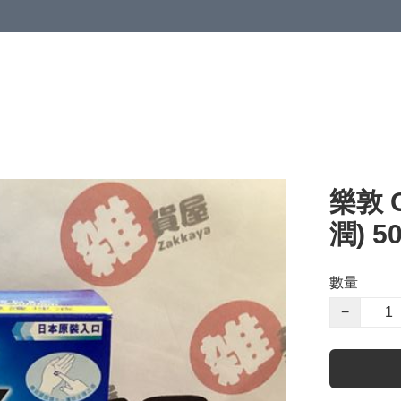
樂敦 
潤) 5
數量
−