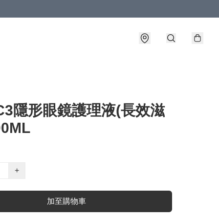
C3隱形眼鏡護理液(長效滋
00ML
+
加至購物車