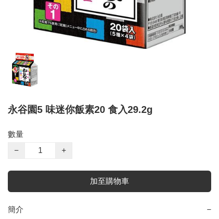
永谷園5 味迷你飯素20 食入29.2g
數量
−
+
加至購物車
簡介
−