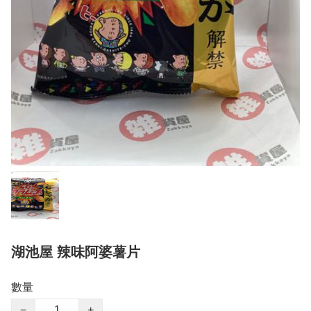
湖池屋 辣味阿婆薯片
數量
−
+