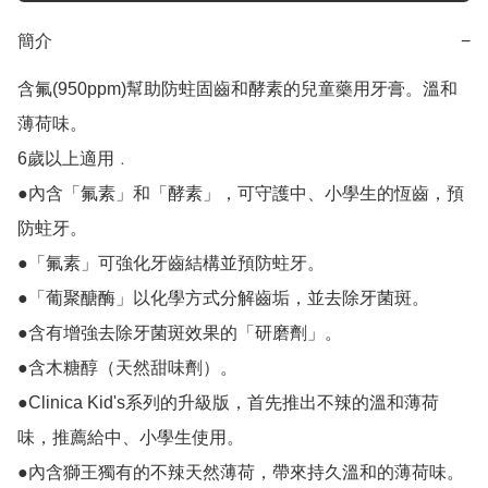
簡介
−
含氟(950ppm)幫助防蛀固齒和酵素的兒童藥用牙膏。溫和
薄荷味。

6歲以上適用﹒

●內含「氟素」和「酵素」，可守護中、小學生的恆齒，預
防蛀牙。

●「氟素」可強化牙齒結構並預防蛀牙。

●「葡聚醣酶」以化學方式分解齒垢，並去除牙菌斑。

●含有增強去除牙菌斑效果的「研磨劑」。

●含木糖醇（天然甜味劑）。

●Clinica Kid's系列的升級版，首先推出不辣的溫和薄荷
味，推薦給中、小學生使用。

●內含獅王獨有的不辣天然薄荷，帶來持久溫和的薄荷味。