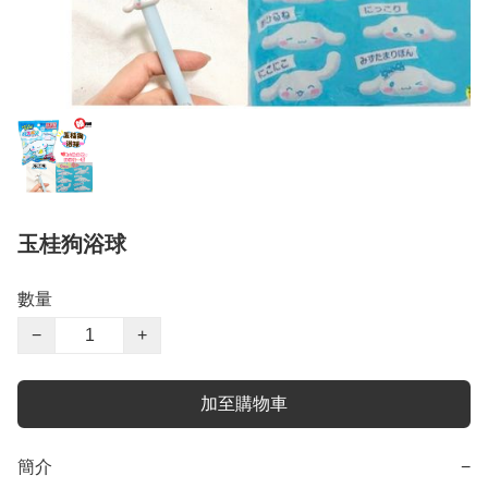
玉桂狗浴球
數量
−
+
加至購物車
簡介
−