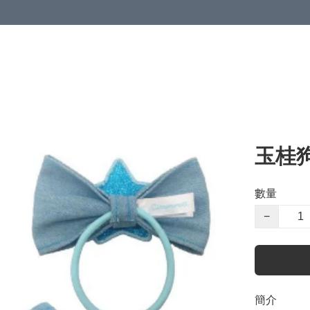
玉桂
數量
−
簡介