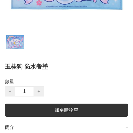
玉桂狗 防水餐墊
數量
−
+
加至購物車
簡介
−