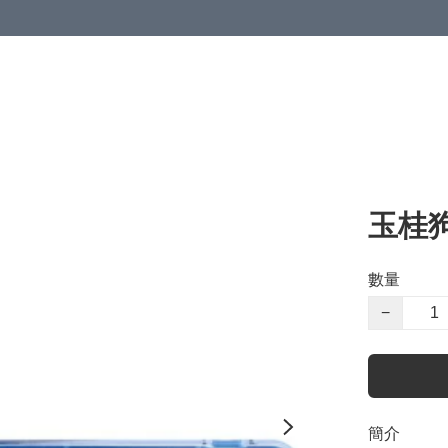
玉桂狗
數量
−
簡介