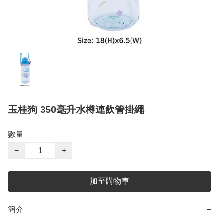
玉桂狗 350毫升水樽連飲管掛繩
數量
−
+
加至購物車
簡介
−