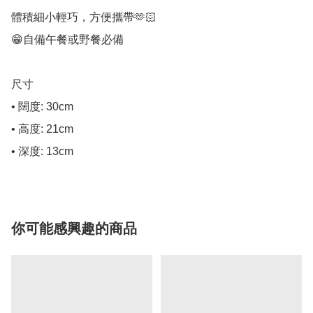
體積細小輕巧，方便攜帶🫶🏻

😁自備午餐或野餐必備

尺寸

• 闊度: 30cm

• 高度: 21cm

• 深度: 13cm
你可能感興趣的商品