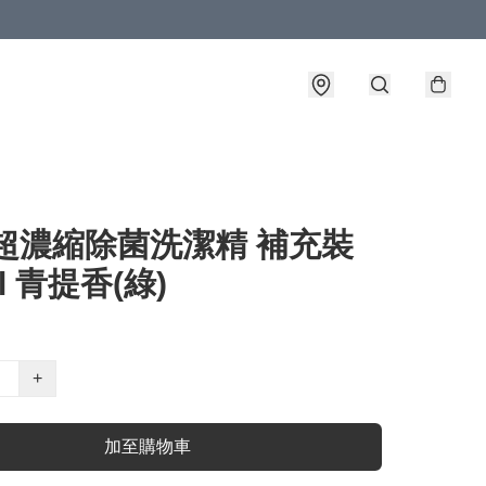
 超濃縮除菌洗潔精 補充裝
l 青提香(綠)
+
加至購物車