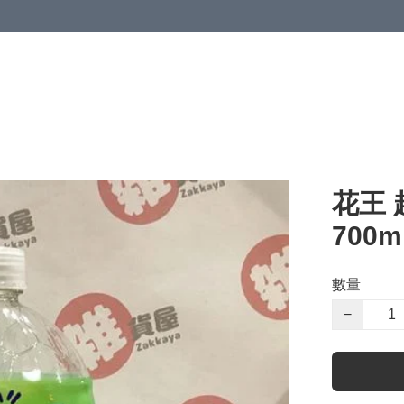
花王
700m
數量
−