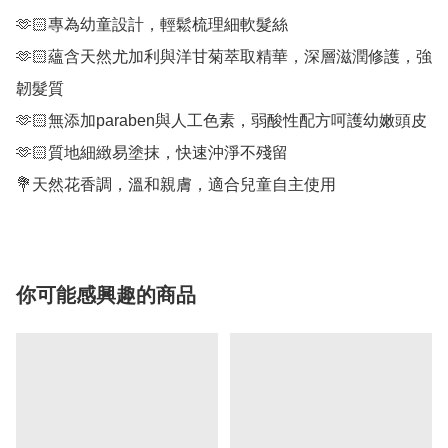
🫶🏻專為幼童設計，輕鬆梳理細軟髮絲

🫶🏻蘊含天然尤加利與洋甘菊萃取精華，深層滋潤修護，強
韌髮質

🫶🏻無添加paraben與人工色素，弱酸性配方呵護幼嫩頭皮

🫶🏻質地細緻易塗抹，快速沖淨不殘留

💐天然花香調，溫和親膚，適合兒童自主使用
你可能感興趣的商品