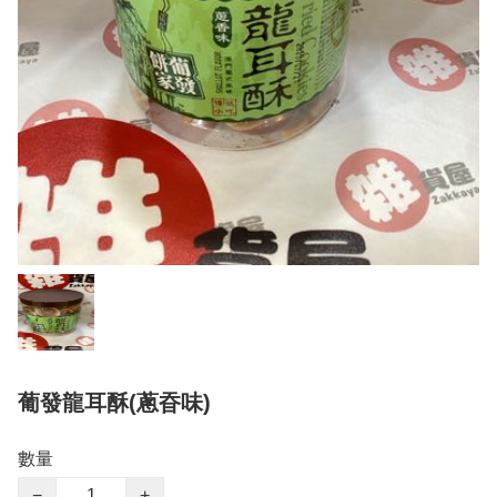
葡發龍耳酥(蔥昋味)
數量
−
+