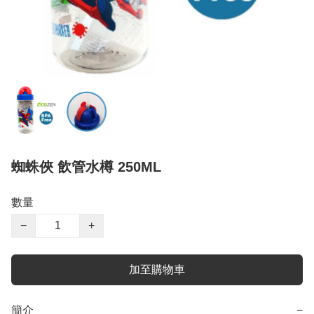
蜘蛛俠 飲管水樽 250ML
數量
−
+
加至購物車
簡介
−