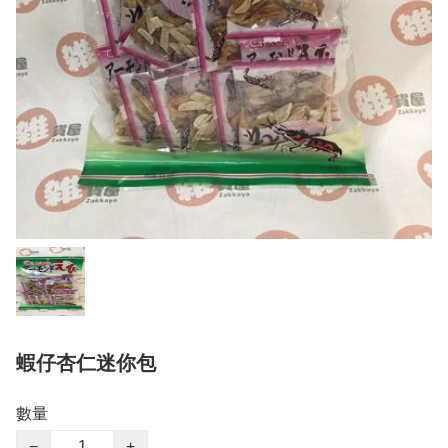
蝦仔杏仁迷你包
數量
−
+