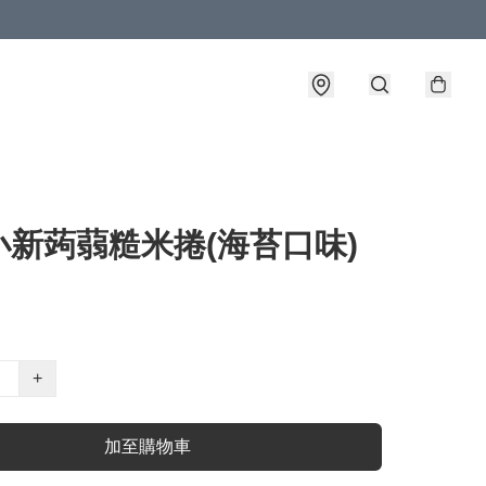
小新蒟蒻糙米捲(海苔口味)
+
加至購物車