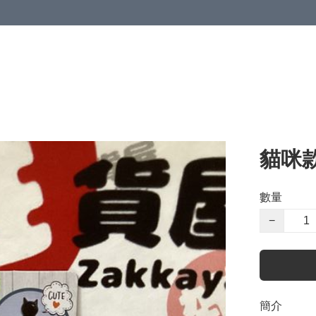
貓咪
數量
−
簡介