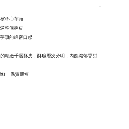
−
甲檳榔心芋頭

滿整個酥皮

芋頭的綿密口感

製的精緻千層酥皮，酥脆層次分明，內餡濃郁香甜

作新鮮，保質期短