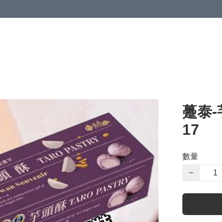
躉泰-芋
17
數量
−