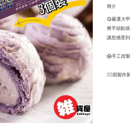
簡介
😋嚴選大
將芋頭餡填
讓您感受到
😱手工捏
👍🏻因製