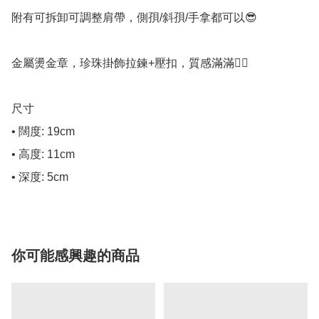
附有可拆卸可調整肩帶，側孭/斜孭/手拿都可以😎

金屬燙金章，珍珠掛飾拉鍊+壓扣，質感滿滿👍🏻

尺寸

• 闊度: 19cm

• 高度: 11cm

• 深度: 5cm
你可能感興趣的商品