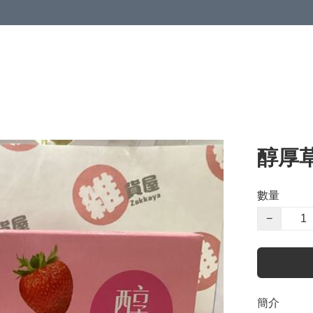
醇厚
數量
−
簡介